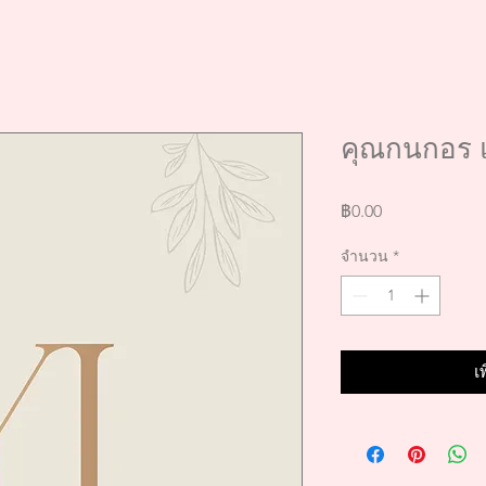
คุณกนกอร แล
ราคา
฿0.00
จำนวน
*
เ