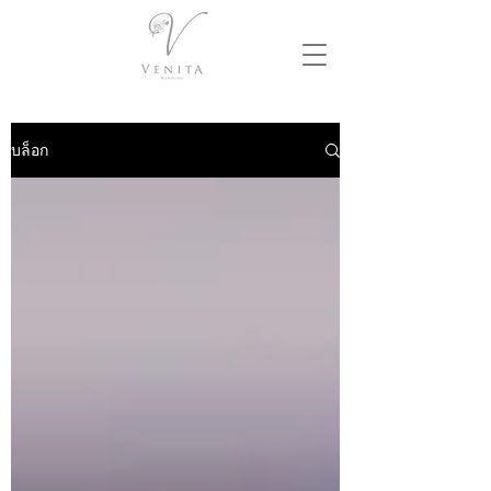
บล็อก