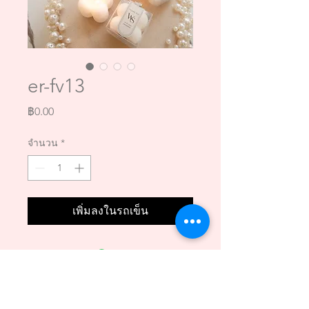
er-fv13
ราคา
฿0.00
จำนวน
*
เพิ่มลงในรถเข็น