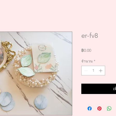
er-fv8
ราคา
฿0.00
จำนวน
*
เ