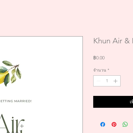
Khun Air &
ราคา
฿0.00
จำนวน
*
เ