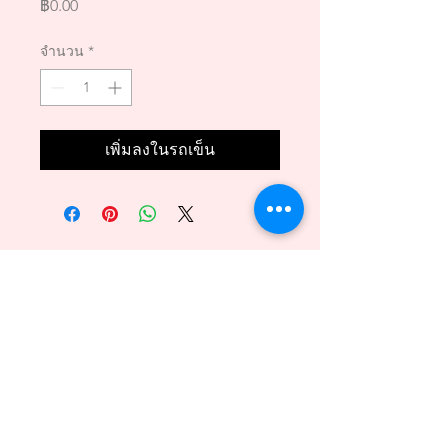
ราคา
฿0.00
จำนวน
*
เพิ่มลงในรถเข็น
Back to Top
089 - 6469156
140/1 Phuttamonthon sai2 Bangkare BKK 10160