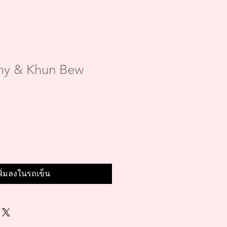
y & Khun Bew
พิ่มลงในรถเข็น