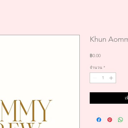
Khun Aomm
ราคา
฿0.00
จำนวน
*
เ