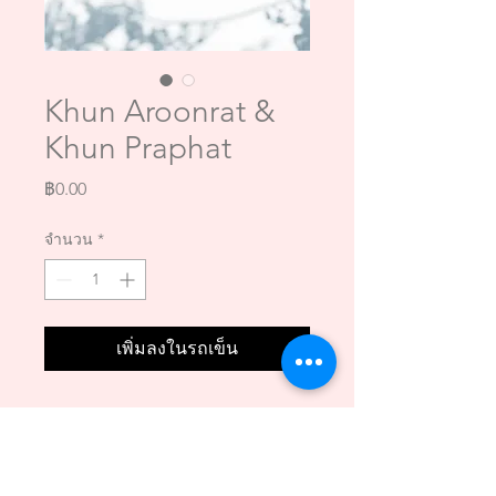
Khun Aroonrat &
Khun Praphat
ราคา
฿0.00
จำนวน
*
เพิ่มลงในรถเข็น