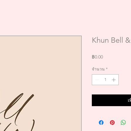
Khun Bell 
ราคา
฿0.00
จำนวน
*
เ