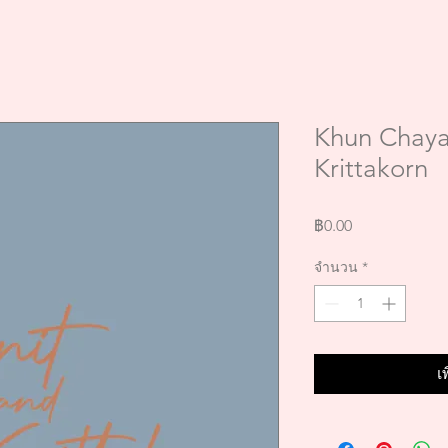
Khun Chaya
Krittakorn
ราคา
฿0.00
จำนวน
*
เ