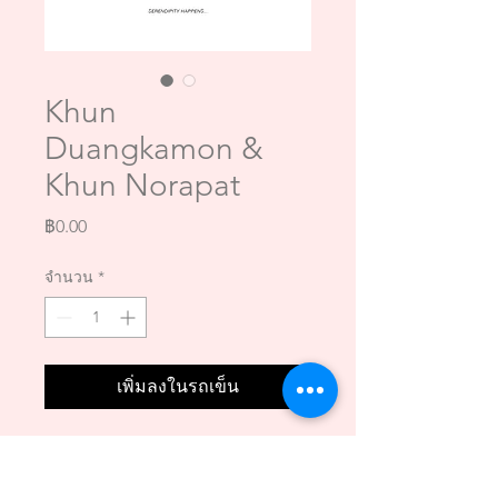
Khun
Duangkamon &
Khun Norapat
ราคา
฿0.00
จำนวน
*
เพิ่มลงในรถเข็น