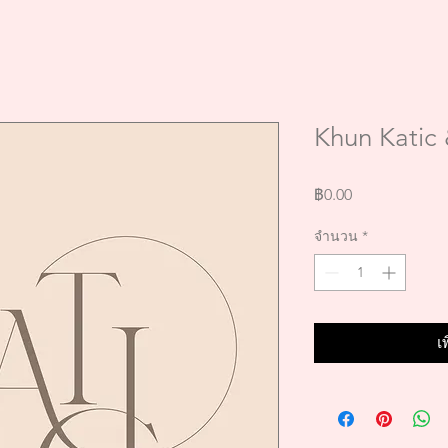
Khun Katic
ราคา
฿0.00
จำนวน
*
เ