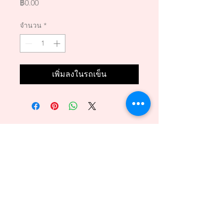
ราคา
฿0.00
จำนวน
*
เพิ่มลงในรถเข็น
Back to Top
089 - 6469156
140/1 Phuttamonthon sai2 Bangkare BKK 10160