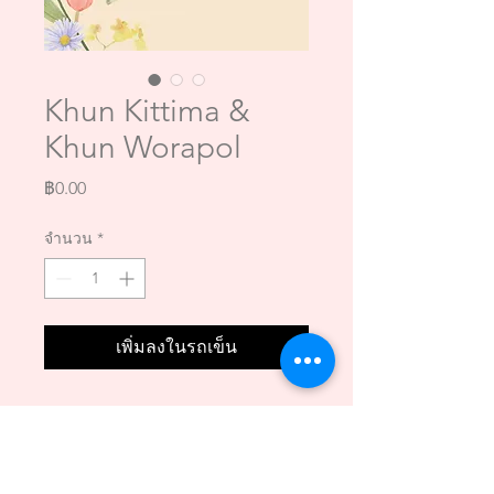
Khun Kittima &
Khun Worapol
ราคา
฿0.00
จำนวน
*
เพิ่มลงในรถเข็น