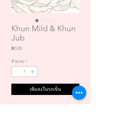
Khun Mild & Khun
Jub
ราคา
฿0.00
จำนวน
*
เพิ่มลงในรถเข็น