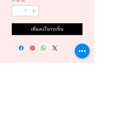
จำนวน
*
เพิ่มลงในรถเข็น
Back to Top
089 - 6469156
140/1 Phuttamonthon sai2 Bangkare BKK 10160
@2018byvenitawedding