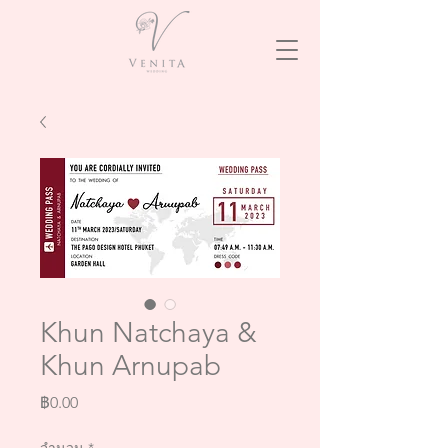
Khun Natchaya &
Khun Arnupab
ราคา
฿0.00