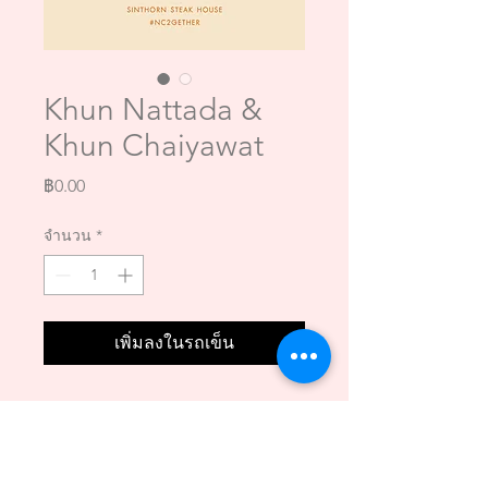
Khun Nattada &
Khun Chaiyawat
ราคา
฿0.00
จำนวน
*
เพิ่มลงในรถเข็น