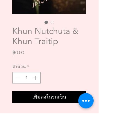
Khun Nutchuta &
Khun Traitip
ราคา
฿0.00
จำนวน
*
เพิ่มลงในรถเข็น