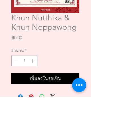
Khun Nutthika &
Khun Noppawong
ราคา
฿0.00
จำนวน
*
เพิ่มลงในรถเข็น