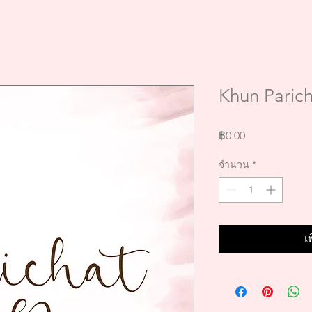
Khun Parich
ราคา
฿0.00
จำนวน
*
เ