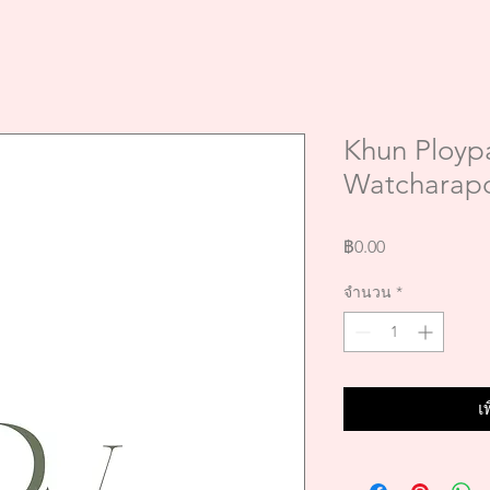
Khun Ploypa
Watcharap
ราคา
฿0.00
จำนวน
*
เ