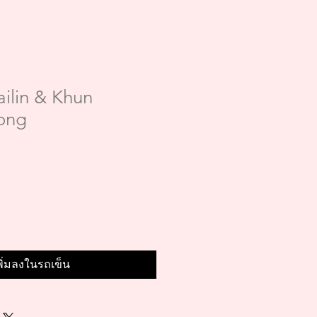
ilin & Khun
ong
พิ่มลงในรถเข็น