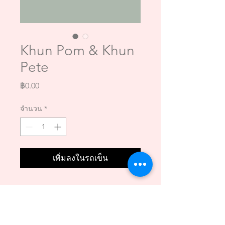
Khun Pom & Khun
Pete
ราคา
฿0.00
จำนวน
*
เพิ่มลงในรถเข็น