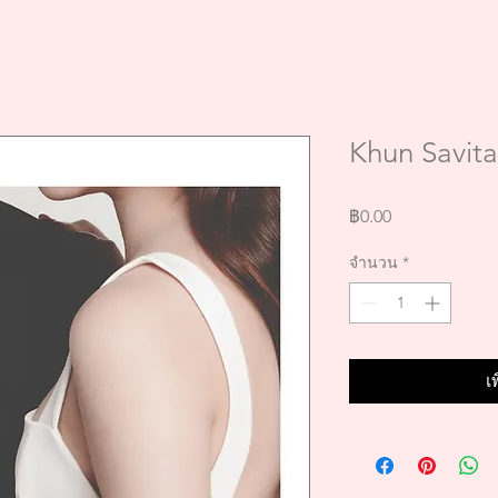
Khun Savit
ราคา
฿0.00
จำนวน
*
เ