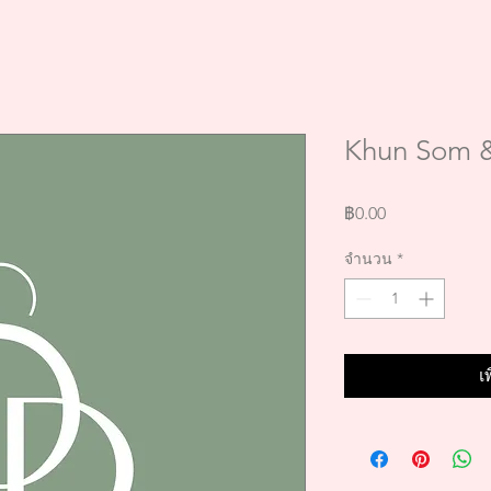
Khun Som 
ราคา
฿0.00
จำนวน
*
เ