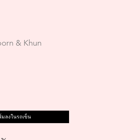
porn & Khun
พิ่มลงในรถเข็น