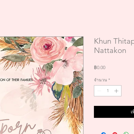
Khun Thita
Nattakon
ราคา
฿0.00
จำนวน
*
เ