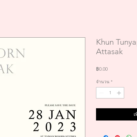
Khun Tunya
Attasak
ราคา
฿0.00
จำนวน
*
เ