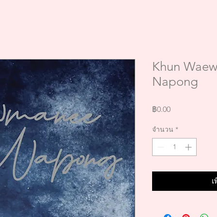
Khun Waew
Napong
ราคา
฿0.00
จำนวน
*
เ