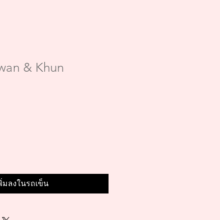
wan & Khun
พิ่มลงในรถเข็น