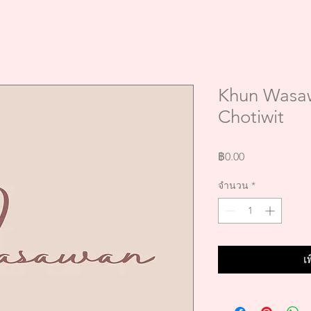
Khun Wasa
Chotiwit
ราคา
฿0.00
จำนวน
*
เ