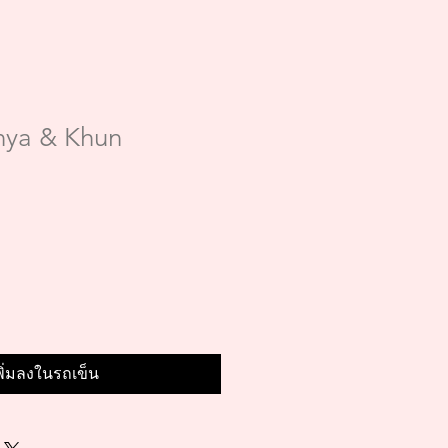
nya & Khun
พิ่มลงในรถเข็น