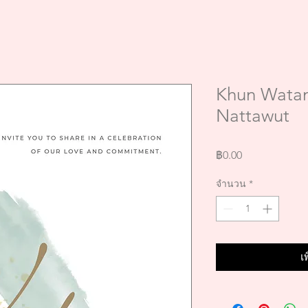
Khun Wata
Nattawut
ราคา
฿0.00
จำนวน
*
เ