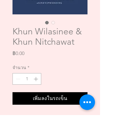
Khun Wilasinee &
Khun Nitchawat
ราคา
฿0.00
จำนวน
*
เพิ่มลงในรถเข็น